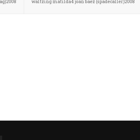
ag)2008
waltzing matilda4 joan baez (spadecaller)2008