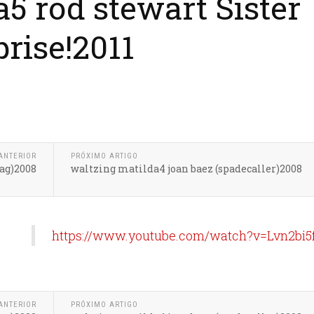
5 rod stewart Sister
rise!2011
ANTERIOR
PRÓXIMO ARTIGO
ag)2008
waltzing matilda4 joan baez (spadecaller)2008
https://www.youtube.com/watch?v=Lvn2bi5f
ANTERIOR
PRÓXIMO ARTIGO