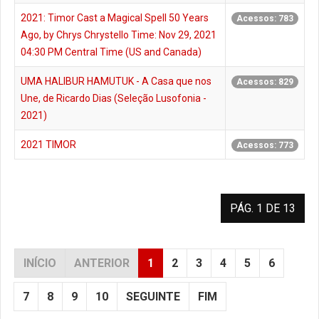
2021: Timor Cast a Magical Spell 50 Years
Acessos: 783
Ago, by Chrys Chrystello Time: Nov 29, 2021
04:30 PM Central Time (US and Canada)
UMA HALIBUR HAMUTUK - A Casa que nos
Acessos: 829
Une, de Ricardo Dias (Seleção Lusofonia -
2021)
2021 TIMOR
Acessos: 773
PÁG. 1 DE 13
INÍCIO
ANTERIOR
1
2
3
4
5
6
7
8
9
10
SEGUINTE
FIM