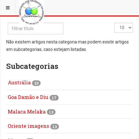
ESTÁ EM...
Filtrar
Qtd.
título
a
mostrar
Não existem artigos nesta categoria mas podem existir artigos
em subcategorias, caso estejam listadas.
Subcategorias
Austrália
33
Goa Damão e Diu
17
Malaca Melaka
13
Oriente imagens
13