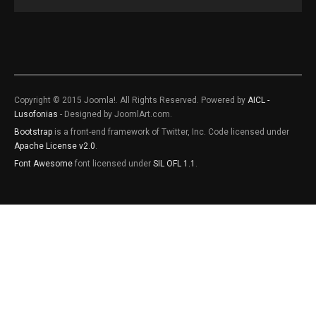
Copyright © 2015 Joomla!. All Rights Reserved. Powered by
AICL -
Lusofonias
- Designed by JoomlArt.com.
Bootstrap
is a front-end framework of Twitter, Inc. Code licensed under
Apache License v2.0
.
Font Awesome
font licensed under
SIL OFL 1.1
.