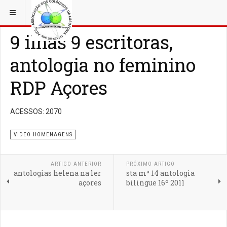
ESTÁ EM...
3 COLÓQUIOS
VIDEO HOMENAGENS
9 ilhas 9 escritoras,
antologia no feminino
RDP Açores
ACESSOS: 2070
VIDEO HOMENAGENS
ARTIGO ANTERIOR
PRÓXIMO ARTIGO
antologias helena na ler
sta mª 14 antologia
açores
bilingue 16º 2011