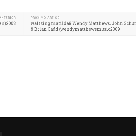
ANTERIOR
PRÓXIMO ARTIGO
gen)2008
waltzing matilda8 Wendy Matthews, John Sch
& Brian Cadd (wendymatthewsmusic2009