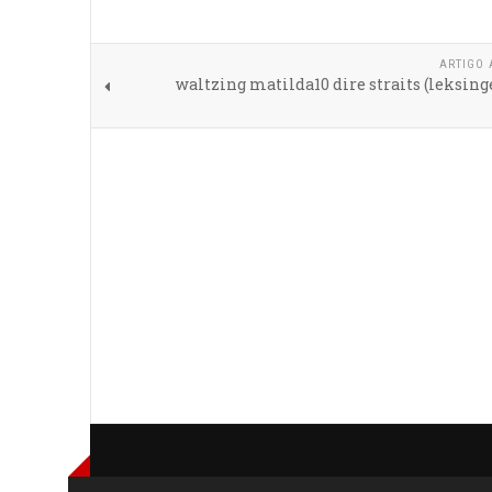
ARTIGO 
waltzing matilda10 dire straits (leksin