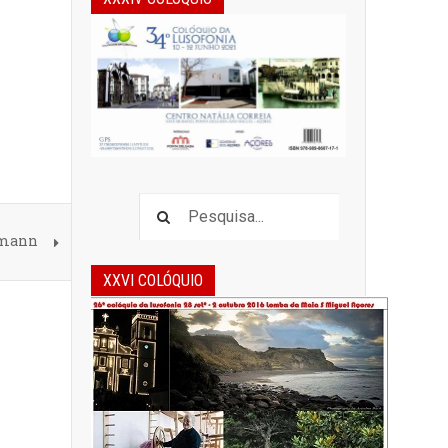
umann
XXVI COLÓQUIO