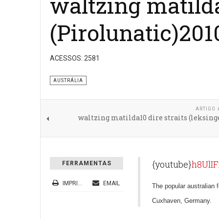
waltzing matild
(Pirolunatic)201
ACESSOS: 2581
AUSTRÁLIA
ARTIGO 
waltzing matilda10 dire straits (leksin
{youtube}
h8UlI
FERRAMENTAS
IMPRIMIR
EMAIL
The popular australian 
Cuxhaven, Germany.