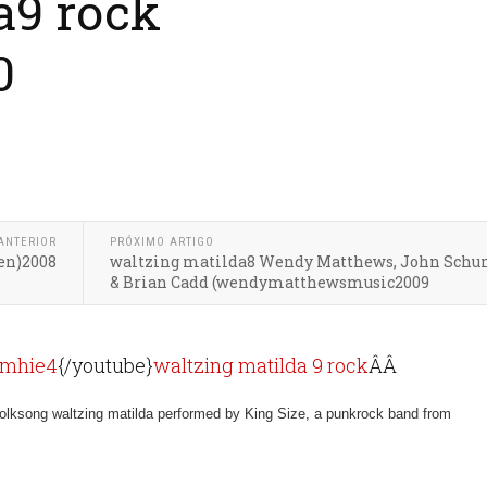
a9 rock
0
ANTERIOR
PRÓXIMO ARTIGO
gen)2008
waltzing matilda8 Wendy Matthews, John Sch
& Brian Cadd (wendymatthewsmusic2009
Fmhie4
{/youtube}
waltzing matilda 9 rock
ÂÂ
folksong waltzing matilda performed by King Size, a punkrock band from