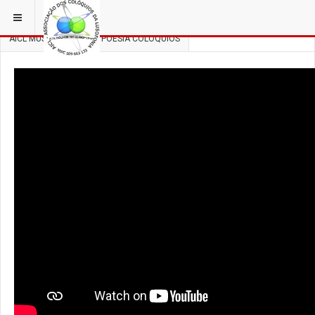
ESTÁ EM...
3 COLÓQUIOS
AICL MÚSICA, DANÇA E POESIA COLÓQUIOS