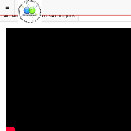
ESTÁ EM...
3 COLÓQUIOS
AICL MÚSICA, DANÇA E POESIA COLÓQUIOS