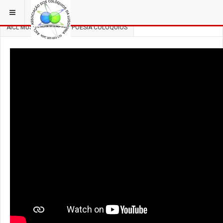
ESTÁ EM...
3 COLÓQUIOS
AICL MÚSICA, DANÇA E POESIA COLÓQUIOS