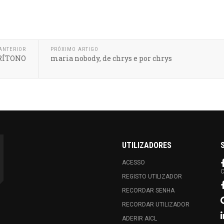
ANTERIOR
PRÓXIMO ARTIGO
ARÍTONO
maria nobody, de chrys e por chrys
UTILIZADORES
ACESSO
C
REGISTO UTILIZADOR
RECORDAR SENHA
RECORDAR UTILIZADOR
ADERIR AICL