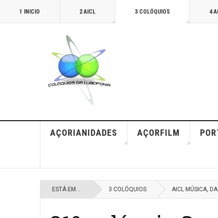
1 INICIO
2 AICL
3 COLÓQUIOS
4 
AÇORIANIDADES
AÇORFILM
POR
ESTÁ EM...
3 COLÓQUIOS
AICL MÚSICA, D