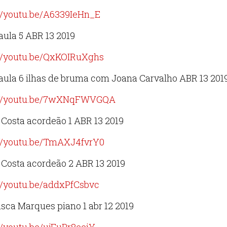
://youtu.be/A6339IeHn_E
aula 5 ABR 13 2019
://youtu.be/QxKOIRuXghs
aula 6 ilhas de bruma com Joana Carvalho ABR 13 2019
://youtu.be/7wXNqFWVGQA
 Costa acordeão 1 ABR 13 2019
://youtu.be/TmAXJ4fvrY0
 Costa acordeão 2 ABR 13 2019
://youtu.be/addxPfCsbvc
sca Marques piano 1 abr 12 2019