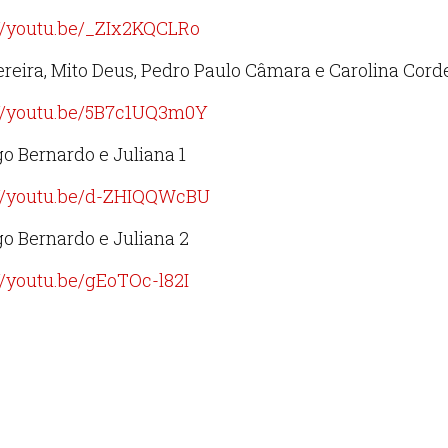
://youtu.be/_ZIx2KQCLRo
ereira, Mito Deus, Pedro Paulo Câmara e Carolina Cord
://youtu.be/5B7c1UQ3m0Y
o Bernardo e Juliana 1
://youtu.be/d-ZHIQQWcBU
o Bernardo e Juliana 2
//youtu.be/gEoTOc-l82I