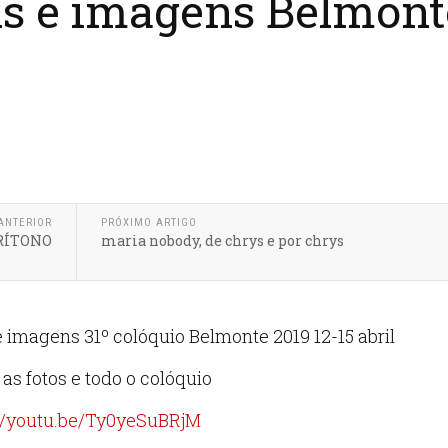
ns e imagens Belmont
ANTERIOR
PRÓXIMO ARTIGO
ARÍTONO
maria nobody, de chrys e por chrys
 imagens 31º colóquio Belmonte 2019 12-15 abril
as fotos e todo o colóquio
://youtu.be/Ty0yeSuBRjM