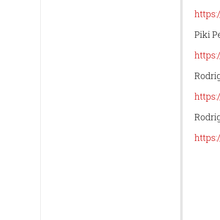
https
Piki P
https
Rodrig
https
Rodrig
https: