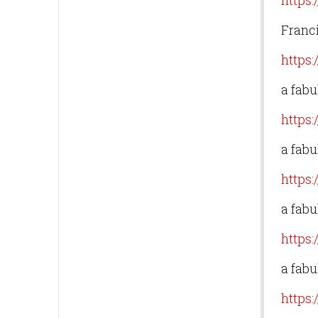
https:
Franci
https
a fabu
https
a fabu
https
a fabu
https
a fabu
https