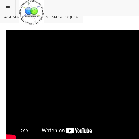
ESTÁ EM...
3 COLÓQUIOS
AICL MÚSICA, DANÇA E POESIA COLÓQUIOS