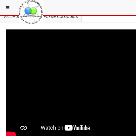
ESTÁ EM...
3 COLÓQUIOS
AICL MÚSICA, DANÇA E POESIA COLÓQUIOS