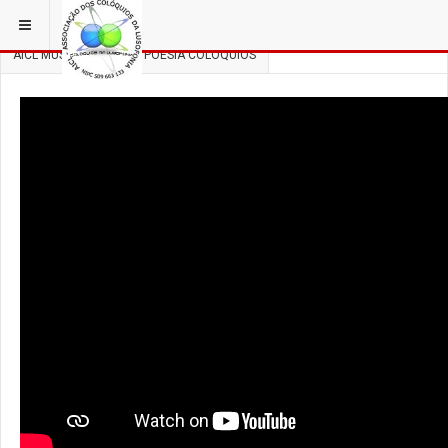
ESTÁ EM...
3 COLÓQUIOS
AICL MÚSICA, DANÇA E POESIA COLÓQUIOS