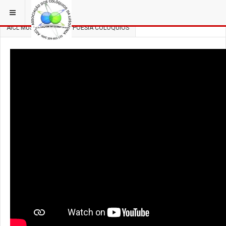
ESTÁ EM...
3 COLÓQUIOS
AICL MÚSICA, DANÇA E POESIA COLÓQUIOS