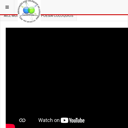
ESTÁ EM...
3 COLÓQUIOS
AICL MÚSICA, DANÇA E POESIA COLÓQUIOS