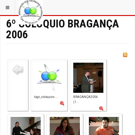
ESTÁ EM...
6º COLÓQUIO BRAGANÇA
2006
logo_coloquios....
BRAGANÇA2006
(1...