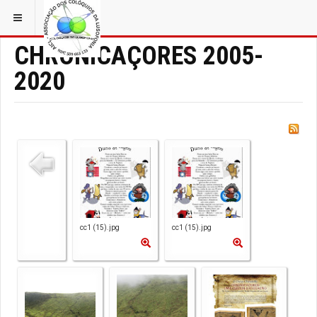
ESTÁ EM...
CHRÓNICAÇORES 2005-
2020
cc1 (15).jpg
cc1 (15).jpg