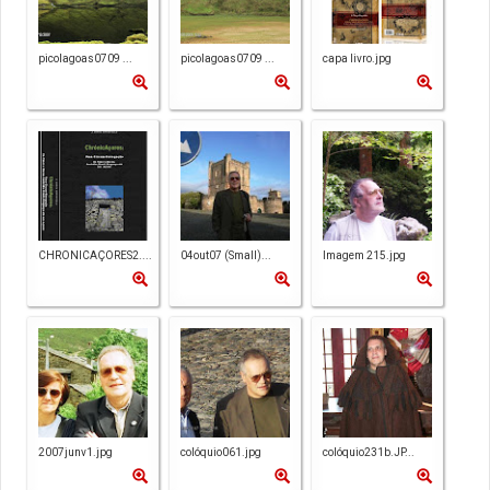
picolagoas0709 ...
picolagoas0709 ...
capa livro.jpg
CHRONICAÇORES2....
04out07 (Small)...
Imagem 215.jpg
2007junv1.jpg
colóquio061.jpg
colóquio231b.JP...