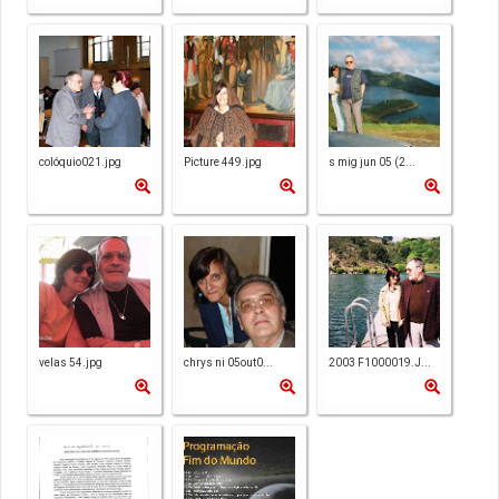
colóquio021.jpg
Picture 449.jpg
s mig jun 05 (2...
velas 54.jpg
chrys ni 05out0...
2003 F1000019.J...