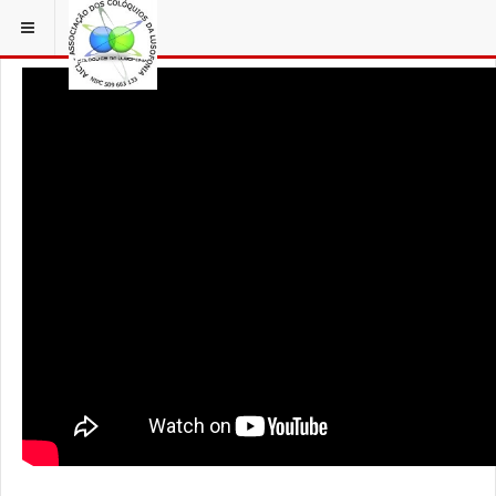
ESTÁ EM...
AÇORFILM
S. MIGUEL