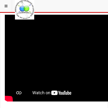
ESTÁ EM...
AÇORFILM
S. MIGUEL