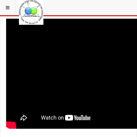
ESTÁ EM...
AÇORFILM
S. MIGUEL