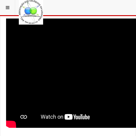
ESTÁ EM...
AÇORFILM
GRACIOSA