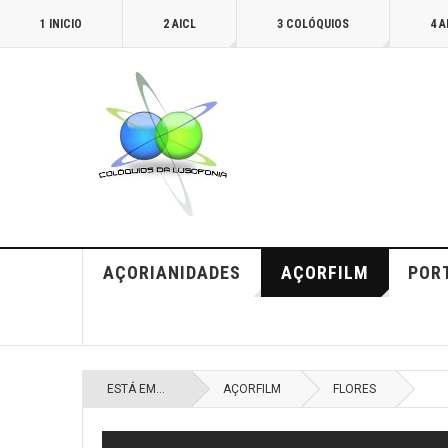
1 INICIO
2 AICL
3 COLÓQUIOS
4 
AÇORIANIDADES
AÇORFILM
POR
ESTÁ EM...
AÇORFILM
FLORES