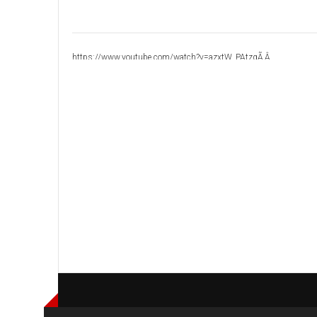
https://www.youtube.com/watch?v=azxtW_PAtzgÃ‚Â