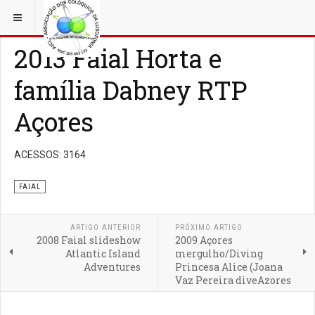
ESTÁ EM...
AÇORFILM
FAIAL
2013 Faial Horta e
família Dabney RTP
Açores
ACESSOS: 3164
FAIAL
ARTIGO ANTERIOR
PRÓXIMO ARTIGO
2008 Faial slideshow
2009 Açores
Atlantic Island
mergulho/Diving
Adventures
Princesa Alice (Joana
Vaz Pereira diveAzores