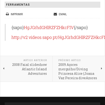
FERRAMENTAS
IMPRIMIR
EMAIL
{sapo}
HgJGrhdGHlRZFZHkcFIV
{/sapo}
http://v2.videos.sapo.pt/HgJGrhdGHlRZFZHkcF
ARTIGO ANTERIOR
PRÓXIMO ARTIGO
2008 Faial slideshow
2009 Açores
Atlantic Island
mergulho/Diving
Adventures
Princesa Alice (Joana
Vaz Pereira diveAzores