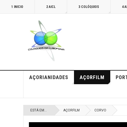
1 INICIO
2 AICL
3 COLÓQUIOS
4 
AÇORIANIDADES
AÇORFILM
POR
ESTÁ EM...
AÇORFILM
CORVO