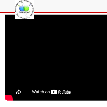
ESTÁ EM...
AÇORFILM
CORVO