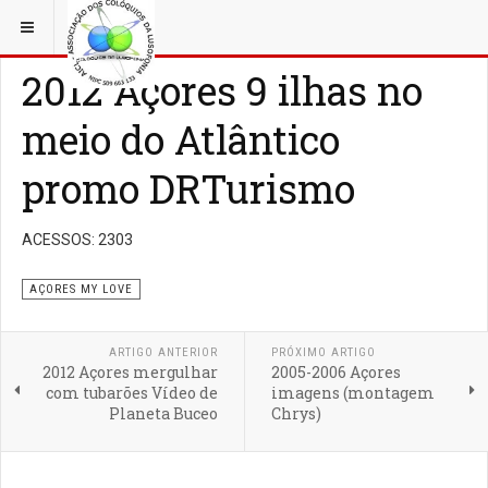
ESTÁ EM...
AÇORFILM
AÇORES MY LOVE
2012 Açores 9 ilhas no
meio do Atlântico
promo DRTurismo
ACESSOS: 2303
AÇORES MY LOVE
ARTIGO ANTERIOR
PRÓXIMO ARTIGO
2012 Açores mergulhar
2005-2006 Açores
com tubarões Vídeo de
imagens (montagem
Planeta Buceo
Chrys)