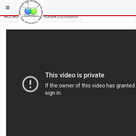
ESTÁ EM...
3 COLÓQUIOS
AICL MÚSICA, DANÇA E POESIA COLÓQUIOS