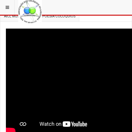
ESTÁ EM...
3 COLÓQUIOS
AICL MÚSICA, DANÇA E POESIA COLÓQUIOS