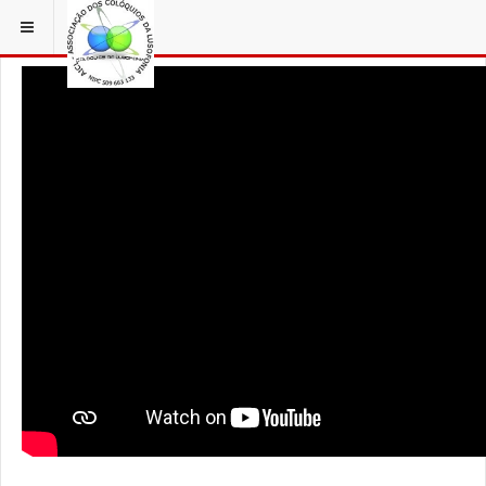
ESTÁ EM...
AÇORFILM
STA Mª